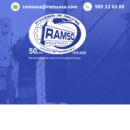
Saltar
ramsosa@ramsosa.com
985 32 63 00
al
contenido
Mantenimiento industrial especializado