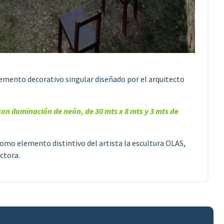
lemento decorativo singular diseñado por el arquitecto
con iluminación de neón, de 30 mts x 8 mts y 3 mts de
como elemento distintivo del artista la escultura OLAS,
ctora.