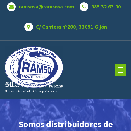
Saltar
ramsosa@ramsosa.com
985 32 63 00
al
contenido
C/ Cantera nº200, 33691 Gijón
Mantenimiento industrial especializado
Somos distribuidores de