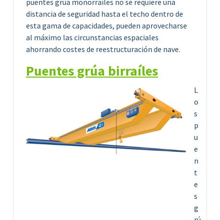
puentes grúa monorraíles no se requiere una
distancia de seguridad hasta el techo dentro de
esta gama de capacidades, pueden aprovecharse
al máximo las circunstancias espaciales
ahorrando costes de reestructuración de nave.
Puentes grúa birraíles
L
o
s
p
u
e
n
t
e
s
g
rú