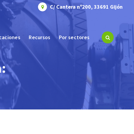
C/ Cantera nº200, 33691 Gijón
icaciones
Recursos
Por sectores
a: