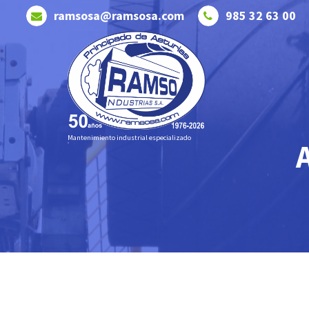
Saltar
ramsosa@ramsosa.com
985 32 63 00
al
contenido
Mantenimiento industrial especializado
A