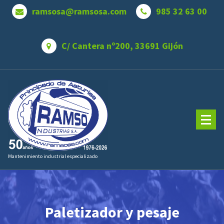
Saltar
ramsosa@ramsosa.com
985 32 63 00
al
contenido
C/ Cantera nº200, 33691 Gijón
Mantenimiento industrial especializado
Paletizador y pesaje