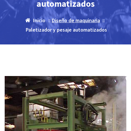
automatizados
Inicio
::
Diseño de maquinaria
::
Paletizador y pesaje automatizados