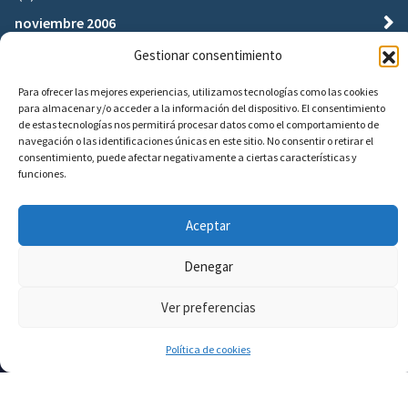
noviembre 2006
(1)
Gestionar consentimiento
febrero 2004
Para ofrecer las mejores experiencias, utilizamos tecnologías como las cookies
para almacenar y/o acceder a la información del dispositivo. El consentimiento
(1)
de estas tecnologías nos permitirá procesar datos como el comportamiento de
navegación o las identificaciones únicas en este sitio. No consentir o retirar el
consentimiento, puede afectar negativamente a ciertas características y
Busqueda
funciones.
Aceptar
Buscar:
Denegar
Ver preferencias
Política de cookies
Copyright © 2026. Creado por
dto. informática de
Ramso usando Themes Daddy
. Funciona con